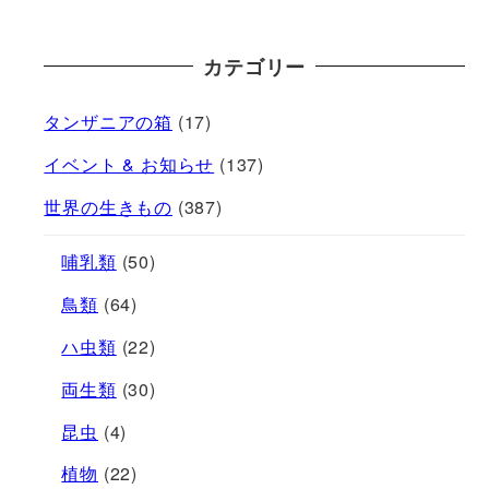
ペ
カテゴリー
ー
タンザニアの箱
(17)
ジ
イベント & お知らせ
(137)
送
世界の生きもの
(387)
り
哺乳類
(50)
鳥類
(64)
ハ虫類
(22)
両生類
(30)
昆虫
(4)
植物
(22)