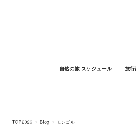
メ
イ
ン
コ
ン
テ
ン
自然の旅 スケジュール
旅行
ツ
へ
移
動
TOP2026
Blog
モンゴル