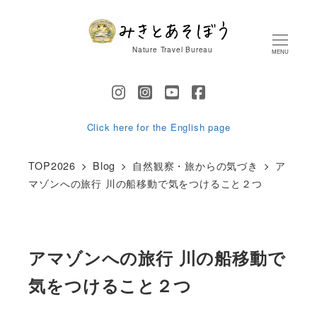
メ
イ
Nature Travel Bureau
MENU
ン
コ
ン
テ
Click here for the English page
ン
TOP2026
Blog
自然観察・旅からの気づき
ア
ツ
マゾンへの旅行 川の船移動で気をつけること２つ
へ
移
動
アマゾンへの旅行 川の船移動で
気をつけること２つ