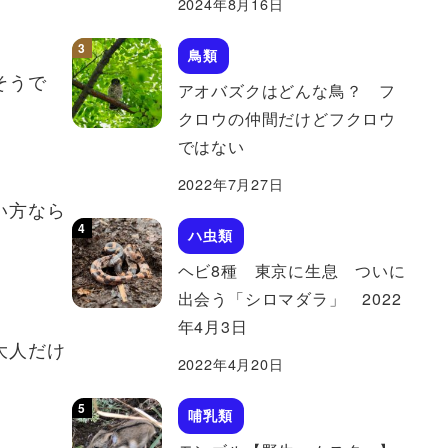
2024年8月16日
。
鳥類
そうで
アオバズクはどんな鳥？ フ
クロウの仲間だけどフクロウ
ではない
2022年7月27日
い方なら
ハ虫類
ヘビ8種 東京に生息 ついに
出会う「シロマダラ」 2022
年4月3日
大人だけ
2022年4月20日
哺乳類