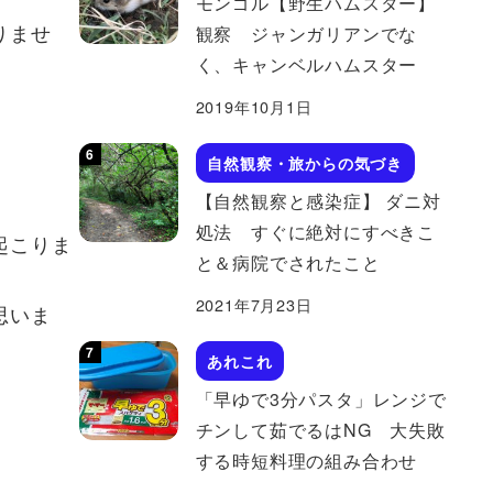
モンゴル【野生ハムスター】
りませ
観察 ジャンガリアンでな
く、キャンベルハムスター
2019年10月1日
自然観察・旅からの気づき
【自然観察と感染症】 ダニ対
処法 すぐに絶対にすべきこ
起こりま
と＆病院でされたこと
2021年7月23日
思いま
あれこれ
「早ゆで3分パスタ」レンジで
チンして茹でるはNG 大失敗
する時短料理の組み合わせ