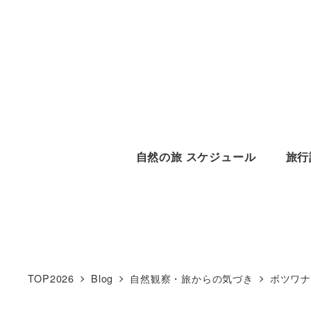
メ
イ
ン
コ
ン
テ
ン
自然の旅 スケジュール
旅行
ツ
へ
移
動
TOP2026
Blog
自然観察・旅からの気づき
ボツワ