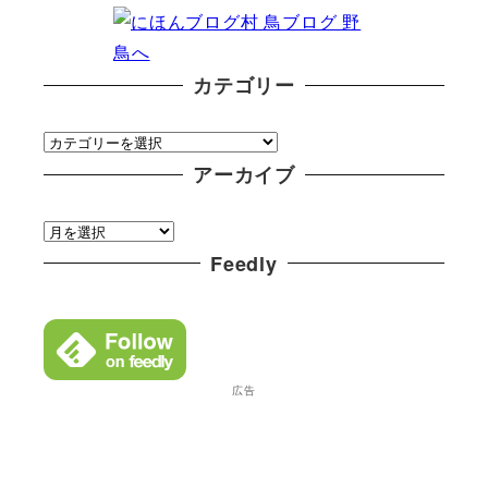
カテゴリー
カ
テ
アーカイブ
ゴ
ア
リ
ー
Feedly
ー
カ
イ
ブ
広告