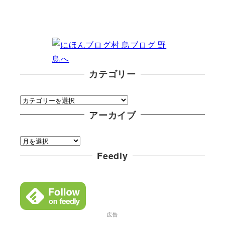
カテゴリー
カ
テ
アーカイブ
ゴ
ア
リ
ー
Feedly
ー
カ
イ
ブ
広告