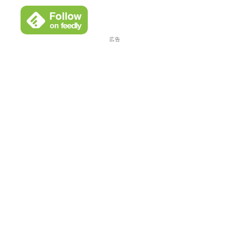
イ
ブ
広告