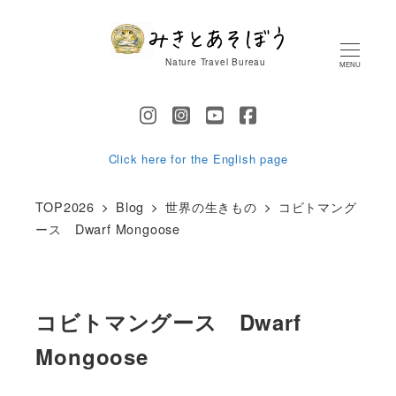
メ
イ
Nature Travel Bureau
MENU
ン
コ
ン
テ
Click here for the English page
ン
TOP2026
Blog
世界の生きもの
コビトマング
ツ
ース Dwarf Mongoose
へ
移
動
コビトマングース Dwarf
Mongoose