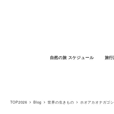
メ
イ
ン
コ
ン
テ
ン
自然の旅 スケジュール
旅行
ツ
へ
移
動
TOP2026
Blog
世界の生きもの
ホオアカオナガゴシキドリ