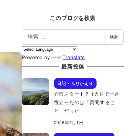
このブログを検索
検
検索
索
Powered by
Translate
最新投稿
日記・ふりかえり
介護スタート？ 1カ月で一番
役立ったのは「質問するこ
と」だった
2026年7月1日