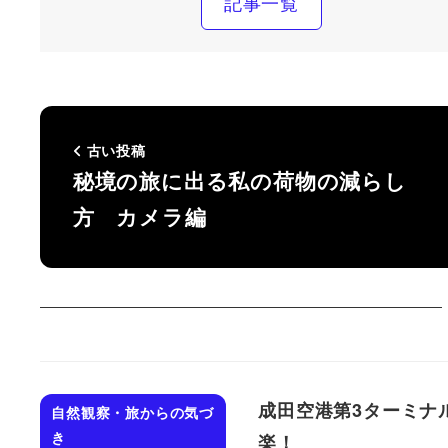
記事一覧
古い投稿
秘境の旅に出る私の荷物の減らし
方 カメラ編
成田空港第3ターミナ
自然観察・旅からの気づ
き
楽！