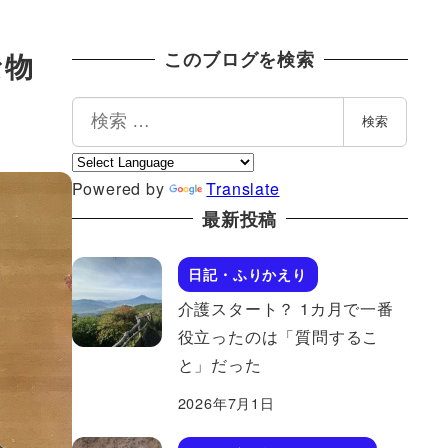
な物
このブログを検索
検
検索
索
Powered by
Translate
最新投稿
日記・ふりかえり
介護スタート？ 1カ月で一番
役立ったのは「質問するこ
と」だった
2026年7月1日