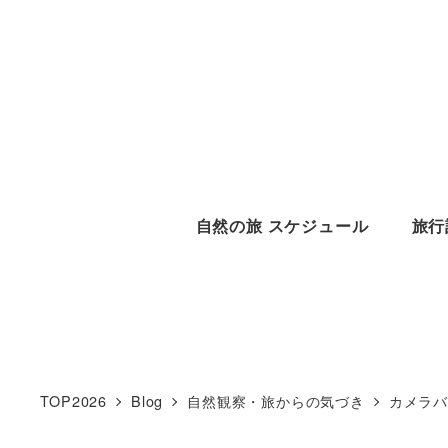
メ
イ
ン
コ
ン
テ
ン
自然の旅 スケジュール
旅行
ツ
へ
移
動
TOP2026
Blog
自然観察・旅からの気づき
カメラ