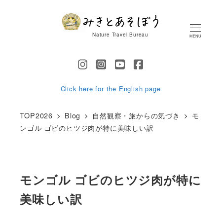
メ
イ
Nature Travel Bureau
MENU
ン
コ
ン
テ
Click here for the English page
ン
TOP2026
Blog
自然観察・旅からの気づき
モ
ツ
ンゴル ゴビのヒツジ肉が特に美味しい訳
へ
移
動
モンゴル ゴビのヒツジ肉が特に
美味しい訳