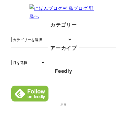
カテゴリー
カ
テ
アーカイブ
ゴ
ア
リ
ー
Feedly
ー
カ
イ
ブ
広告