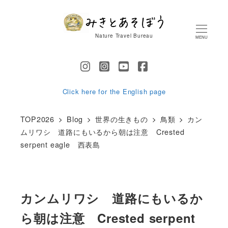
メ
イ
Nature Travel Bureau
MENU
ン
コ
ン
テ
Click here for the English page
ン
TOP2026
Blog
世界の生きもの
鳥類
カン
ツ
ムリワシ 道路にもいるから朝は注意 Crested
へ
serpent eagle 西表島
移
動
カンムリワシ 道路にもいるか
ら朝は注意 Crested serpent