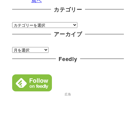
カテゴリー
カ
テ
アーカイブ
ゴ
ア
リ
ー
Feedly
ー
カ
イ
ブ
広告