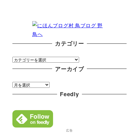
カテゴリー
カ
テ
アーカイブ
ゴ
ア
リ
ー
Feedly
ー
カ
イ
ブ
広告