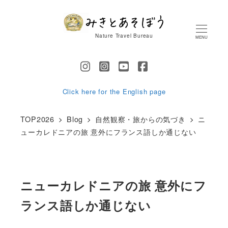
メ
イ
Nature Travel Bureau
MENU
ン
コ
ン
テ
Click here for the English page
ン
TOP2026
Blog
自然観察・旅からの気づき
ニ
ツ
ューカレドニアの旅 意外にフランス語しか通じない
へ
移
動
ニューカレドニアの旅 意外にフ
ランス語しか通じない