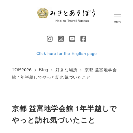
メ
イ
Nature Travel Bureau
MENU
ン
コ
ン
テ
Click here for the English page
ン
TOP2026
Blog
好きな場所
京都 益富地学会
ツ
館 1年半越しでやっと訪れ気づいたこと
へ
移
動
京都 益富地学会館 1年半越しで
やっと訪れ気づいたこと