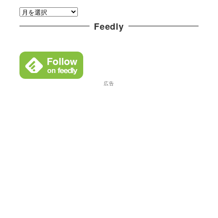
ア
リ
ー
Feedly
ー
カ
イ
ブ
広告