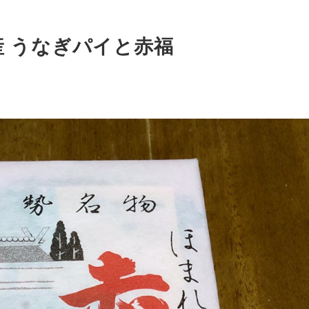
産 うなぎパイと赤福