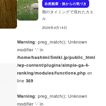
自然観察・旅からの気づき
雨のタイミングで現れたカエ
ル
2026年4月14日
: preg_match(): Unknown
Warning
modifier '-' in
/home/hashimi/5miki.jp/public_html
/wp-content/plugins/simple-ga-4-
on
ranking/modules/functions.php
line
369
: preg_match(): Unknown
Warning
modifier '-' in