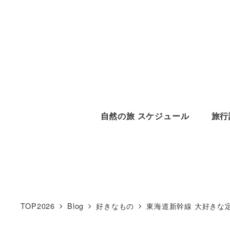
メ
イ
ン
コ
ン
テ
ン
自然の旅 スケジュール
旅行
ツ
へ
移
動
TOP2026
Blog
好きなもの
東海道新幹線 大好きな