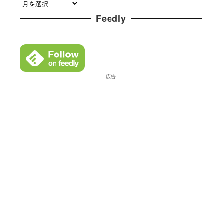
ア
リ
ー
Feedly
ー
カ
イ
ブ
広告