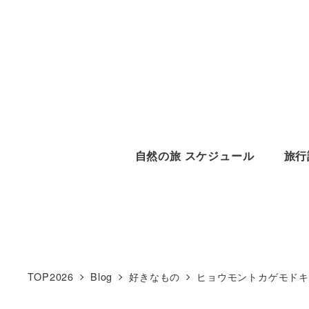
メ
イ
ン
コ
ン
テ
ン
自然の旅 スケジュール
旅行
ツ
へ
移
動
TOP2026
Blog
好きなもの
ヒョウモントカゲモド