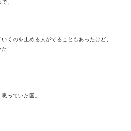
ので、
ていくのを止める人がでることもあったけど、
いた。
。
と思っていた国。