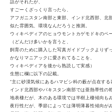
話がそれたが、
すごーくざっくり言ったら、
アフガニスタン南部と東部、インド北西部、北
似た雰囲気、環境なんだろうと推測。
ウィキペディアのヒョウモントカゲモドキのペ
（どんだけ多いかを言うと、
飼育のために購入した写真ガイドブックよりず
かなりマニアックに愛されてることを、
ウィキペディアを後から熟読して実感）
生態に欄に以下の記載。
“主に砂漠気候にあるハマビシ科の藪が点在する
インド北西部やパキスタン南部では亜熱帯性の
地表棲だが、木のある環境では半樹上棲傾向も
夜行性だが、季節によっては薄明薄暮性傾向が