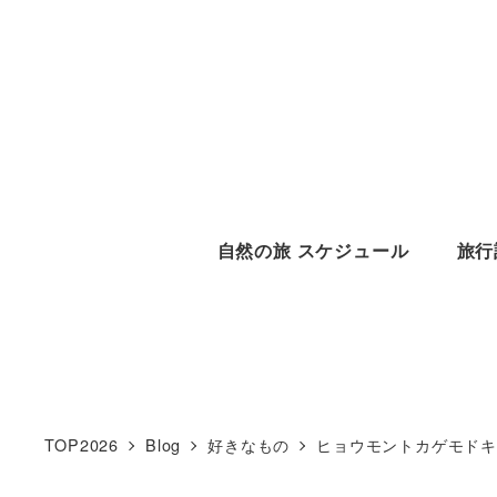
メ
イ
ン
コ
ン
テ
ン
自然の旅 スケジュール
旅行
ツ
へ
移
動
TOP2026
Blog
好きなもの
ヒョウモントカゲモド