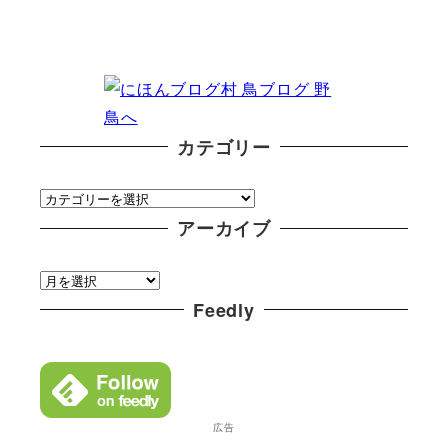
カテゴリー
カ
テ
アーカイブ
ゴ
ア
リ
ー
Feedly
ー
カ
イ
ブ
広告