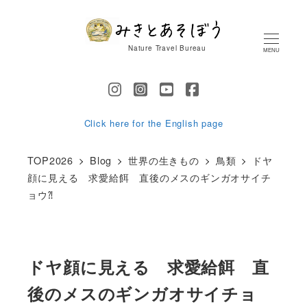
メ
イ
Nature Travel Bureau
MENU
ン
コ
ン
テ
Click here for the English page
ン
TOP2026
Blog
世界の生きもの
鳥類
ドヤ
ツ
顔に見える 求愛給餌 直後のメスのギンガオサイチ
へ
ョウ⁈
移
動
ドヤ顔に見える 求愛給餌 直
後のメスのギンガオサイチョ