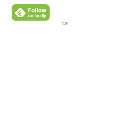
イ
ブ
広告