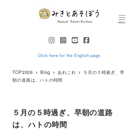
メ
イ
Nature Travel Bureau
MENU
ン
コ
ン
テ
Click here for the English page
ン
TOP2026
Blog
あれこれ
５月の５時過ぎ、早
ツ
朝の道路は、ハトの時間
へ
移
動
５月の５時過ぎ、早朝の道路
は、ハトの時間