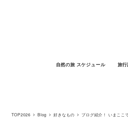
メ
イ
ン
コ
ン
テ
ン
自然の旅 スケジュール
旅行
ツ
へ
移
動
TOP2026
Blog
好きなもの
ブログ紹介！ いまここ