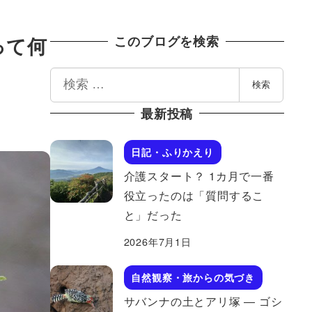
って何
このブログを検索
検
検索
索
最新投稿
日記・ふりかえり
介護スタート？ 1カ月で一番
役立ったのは「質問するこ
と」だった
2026年7月1日
自然観察・旅からの気づき
サバンナの土とアリ塚 ― ゴシ