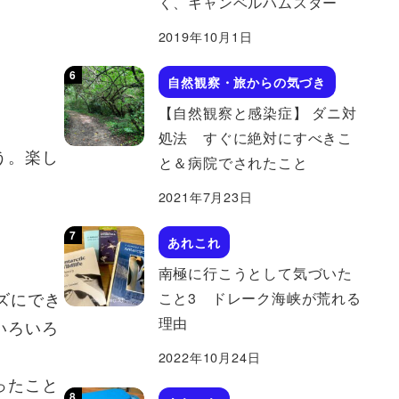
く、キャンベルハムスター
2019年10月1日
自然観察・旅からの気づき
【自然観察と感染症】 ダニ対
。
処法 すぐに絶対にすべきこ
う。楽し
と＆病院でされたこと
2021年7月23日
あれこれ
南極に行こうとして気づいた
ズにでき
こと3 ドレーク海峡が荒れる
理由
いろいろ
2022年10月24日
ったこと