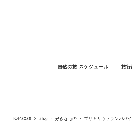
メ
イ
ン
コ
ン
テ
ン
自然の旅 スケジュール
旅行
ツ
へ
移
動
TOP2026
Blog
好きなもの
プリヤサヴァランパパ