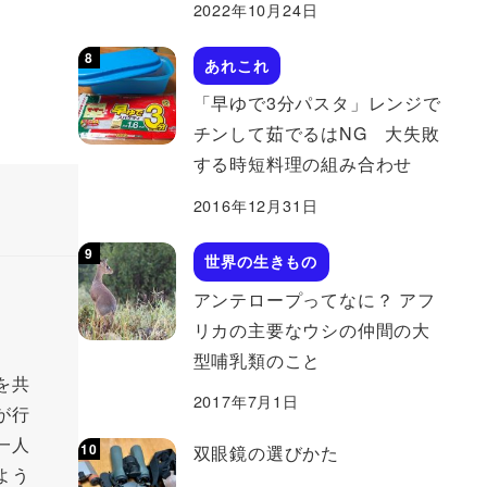
2022年10月24日
あれこれ
「早ゆで3分パスタ」レンジで
チンして茹でるはNG 大失敗
する時短料理の組み合わせ
2016年12月31日
世界の生きもの
アンテロープってなに？ アフ
リカの主要なウシの仲間の大
型哺乳類のこと
を共
2017年7月1日
が行
一人
双眼鏡の選びかた
よう