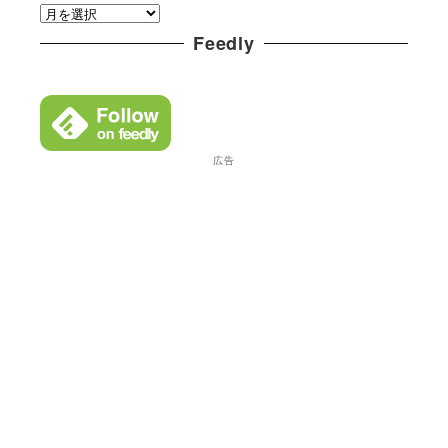
ア
リ
ー
Feedly
ー
カ
イ
ブ
広告