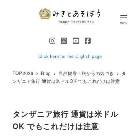
メ
イ
Nature Travel Bureau
MENU
ン
コ
ン
テ
Click here for the English page
ン
TOP2026
Blog
自然観察・旅からの気づき
タ
ツ
ンザニア旅行 通貨は米ドルOK でもこれだけは注意
へ
移
動
タンザニア旅行 通貨は米ドル
OK でもこれだけは注意