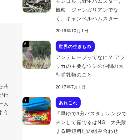
モンゴル【野生ハムスター】
観察 ジャンガリアンでな
く、キャンベルハムスター
2019年10月1日
世界の生きもの
アンテロープってなに？ アフ
リカの主要なウシの仲間の大
型哺乳類のこと
を共
2017年7月1日
が行
あれこれ
一人
よう
「早ゆで3分パスタ」レンジで
チンして茹でるはNG 大失敗
する時短料理の組み合わせ