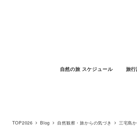
メ
イ
ン
コ
ン
テ
ン
自然の旅 スケジュール
旅行
ツ
へ
移
動
TOP2026
Blog
自然観察・旅からの気づき
三宅島