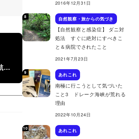
2016年12月31日
自然観察・旅からの気づき
【自然観察と感染症】 ダニ対
処法 すぐに絶対にすべきこ
と＆病院でされたこと
2021年7月23日
航…
あれこれ
南極に行こうとして気づいた
こと3 ドレーク海峡が荒れる
理由
2022年10月24日
あれこれ