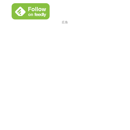
イ
ブ
広告