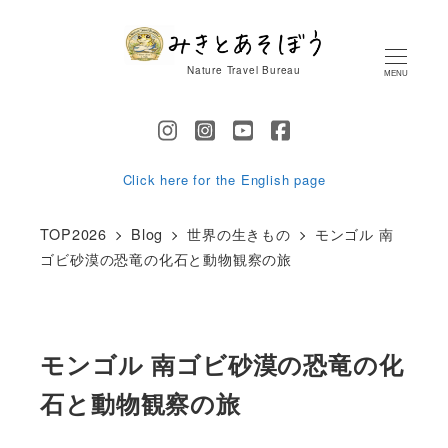
メ
イ
Nature Travel Bureau
MENU
ン
コ
ン
テ
Click here for the English page
ン
TOP2026
Blog
世界の生きもの
モンゴル 南
ツ
ゴビ砂漠の恐竜の化石と動物観察の旅
へ
移
動
モンゴル 南ゴビ砂漠の恐竜の化
石と動物観察の旅