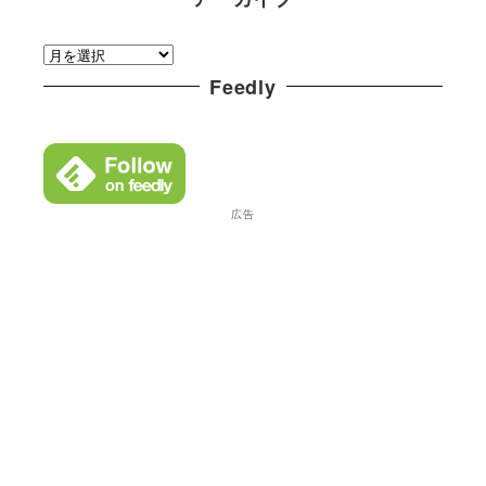
ゴ
ア
リ
ー
Feedly
ー
カ
イ
ブ
広告