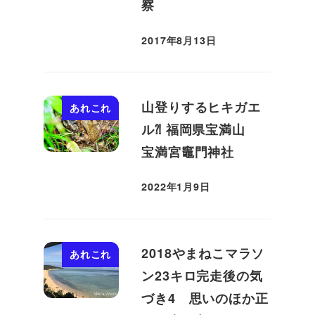
察
2017年8月13日
投稿日
山登りするヒキガエ
あれこれ
ル⁈ 福岡県宝満山
宝満宮竈門神社
2022年1月9日
投稿日
2018やまねこマラソ
あれこれ
ン23キロ完走後の気
づき4 思いのほか正