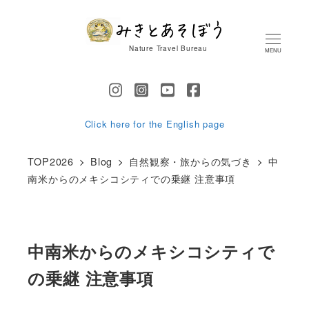
メ
イ
Nature Travel Bureau
MENU
ン
コ
ン
テ
Click here for the English page
ン
TOP2026
Blog
自然観察・旅からの気づき
中
ツ
南米からのメキシコシティでの乗継 注意事項
へ
移
動
中南米からのメキシコシティで
の乗継 注意事項