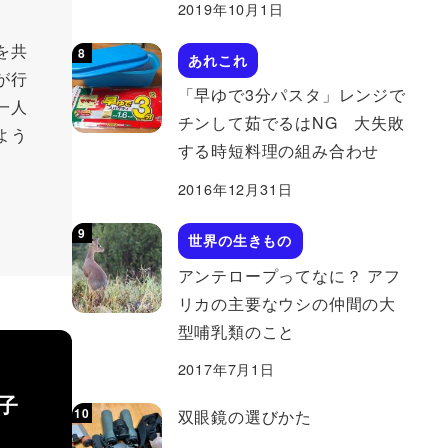
2019年10月1日
を共
あれこれ
が行
「早ゆで3分パスタ」レンジで
一人
チンして茹でるはNG 大失敗
よう
する時短料理の組み合わせ
2016年12月31日
世界の生きもの
アンテロープってなに？ アフ
リカの主要なウシの仲間の大
型哺乳類のこと
2017年7月1日
子
双眼鏡の選びかた