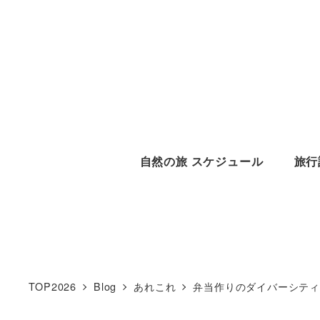
メ
イ
ン
コ
ン
テ
ン
自然の旅 スケジュール
旅行
ツ
へ
移
動
TOP2026
Blog
あれこれ
弁当作りのダイバーシテ