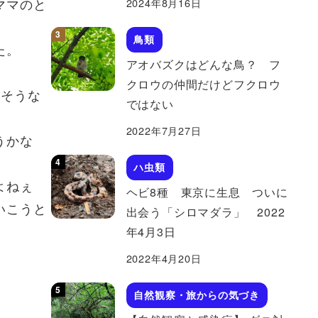
ママのと
2024年8月16日
鳥類
た。
アオバズクはどんな鳥？ フ
クロウの仲間だけどフクロウ
にそうな
ではない
2022年7月27日
うかな
ハ虫類
よねぇ
ヘビ8種 東京に生息 ついに
いこうと
出会う「シロマダラ」 2022
年4月3日
2022年4月20日
自然観察・旅からの気づき