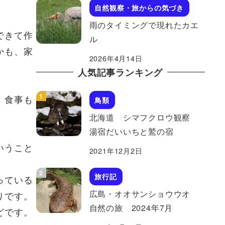
自然観察・旅からの気づき
雨のタイミングで現れたカエ
できて作
ル
かも、家
2026年4月14日
人気記事ランキング
、食事も
鳥類
北海道 シマフクロウ観察
湯宿だいいちと鷲の宿
いうこと
2021年12月2日
旅行記
っている
広島・オオサンショウウオ
りです。
自然の旅 2024年7月
どです。