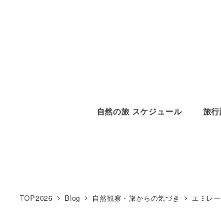
メ
イ
ン
コ
ン
テ
ン
自然の旅 スケジュール
旅行
ツ
へ
移
動
TOP2026
Blog
自然観察・旅からの気づき
エミレ