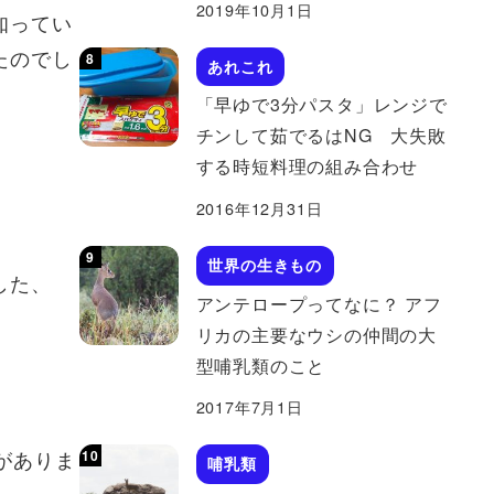
2019年10月1日
知ってい
たのでし
あれこれ
「早ゆで3分パスタ」レンジで
チンして茹でるはNG 大失敗
する時短料理の組み合わせ
2016年12月31日
世界の生きもの
した、
アンテロープってなに？ アフ
リカの主要なウシの仲間の大
型哺乳類のこと
2017年7月1日
がありま
哺乳類