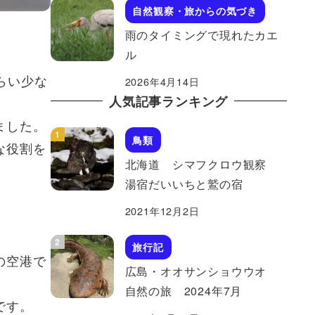
自然観察・旅からの気づき
雨のタイミングで現れたカエ
ル
らい少な
2026年4月14日
人気記事ランキング
ました。
鳥類
な役割を
北海道 シマフクロウ観察
湯宿だいいちと鷲の宿
2021年12月2日
旅行記
の空港で
広島・オオサンショウウオ
自然の旅 2024年7月
です。