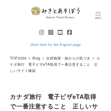
メ
イ
Nature Travel Bureau
MENU
ン
コ
ン
テ
Click here for the English page
ン
TOP2026
Blog
自然観察・旅からの気づき
カ
ツ
ナダ旅行 電子ビザeTA取得で一番注意すること 正
へ
しいサイト確認
移
動
カナダ旅行 電子ビザeTA取得
で一番注意すること 正しいサ