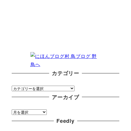
カテゴリー
カ
テ
アーカイブ
ゴ
ア
リ
ー
Feedly
ー
カ