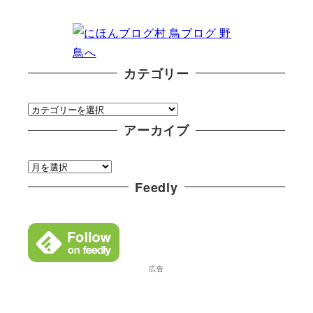
カテゴリー
カ
テ
アーカイブ
ゴ
ア
リ
ー
Feedly
ー
カ
イ
ブ
広告