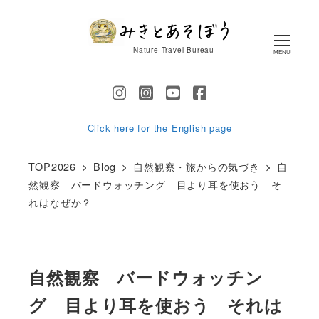
メ
イ
Nature Travel Bureau
MENU
ン
コ
ン
テ
Click here for the English page
ン
TOP2026
Blog
自然観察・旅からの気づき
自
ツ
然観察 バードウォッチング 目より耳を使おう そ
へ
れはなぜか？
移
動
自然観察 バードウォッチン
グ 目より耳を使おう それは